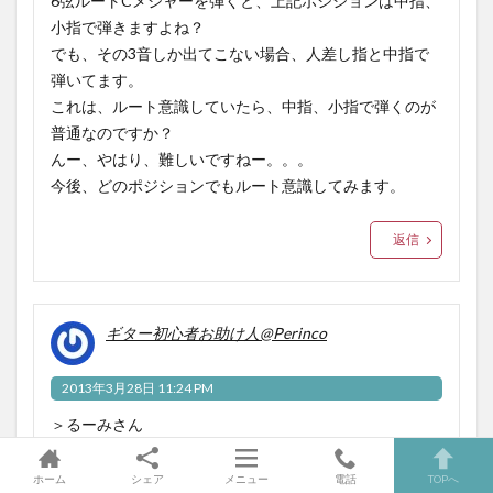
6弦ルートCメジャーを弾くと、上記ポジションは中指、
小指で弾きますよね？
でも、その3音しか出てこない場合、人差し指と中指で
弾いてます。
これは、ルート意識していたら、中指、小指で弾くのが
普通なのですか？
んー、やはり、難しいですねー。。。
今後、どのポジションでもルート意識してみます。
返信
ギター初心者お助け人@Perinco
2013年3月28日 11:24 PM
＞るーみさん
6弦Cメジャーを想定した話の場合、
おっしゃっている前者であれば、中指、小指で、後者で
ホーム
シェア
メニュー
電話
TOPへ