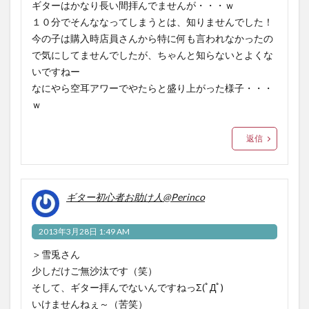
ギターはかなり長い間拝んでませんが・・・ｗ
１０分でそんななってしまうとは、知りませんでした！
今の子は購入時店員さんから特に何も言われなかったの
で気にしてませんでしたが、ちゃんと知らないとよくな
いですねー
なにやら空耳アワーでやたらと盛り上がった様子・・・
ｗ
返信
ギター初心者お助け人@Perinco
2013年3月28日 1:49 AM
＞雪兎さん
少しだけご無沙汰です（笑）
そして、ギター拝んでないんですねっΣ(ﾟДﾟ)
いけませんねぇ～（苦笑）