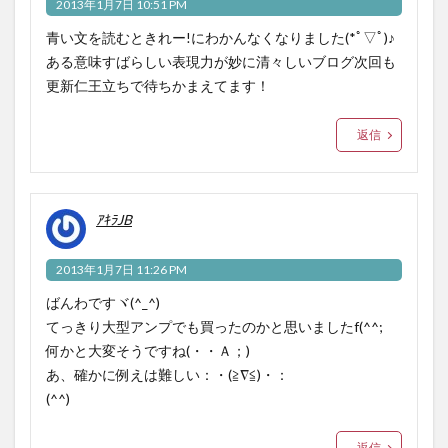
2013年1月7日 10:51 PM
青い文を読むときれー!にわかんなくなりました(*ﾟ▽ﾟ)♪
ある意味すばらしい表現力が妙に清々しいブログ次回も
更新仁王立ちで待ちかまえてます！
返信
ｱｷﾗJB
2013年1月7日 11:26 PM
ばんわですヾ(^_^)
てっきり大型アンプでも買ったのかと思いましたf(^^;
何かと大変そうですね(・・Ａ；)
あ、確かに例えは難しい：・(≧∇≦)・：
(^^)
返信