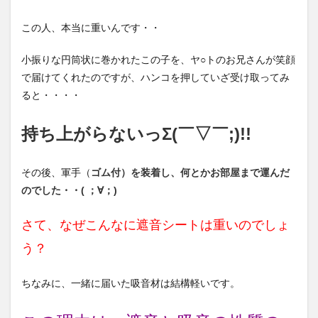
この人、本当に重いんです・・
小振りな円筒状に巻かれたこの子を、ヤ○トのお兄さんが笑顔
で届けてくれたのですが、ハンコを押していざ受け取ってみ
ると・・・・
持ち上がらな
い
っΣ
(￣▽￣;)!!
その後、軍手（
ゴム付）
を装着し、何とかお部屋まで運んだ
のでした・
・( ；∀；)
さて、なぜこんなに遮音シートは重いのでしょ
う？
ちなみに、一緒に届いた吸音材は結構軽いです。