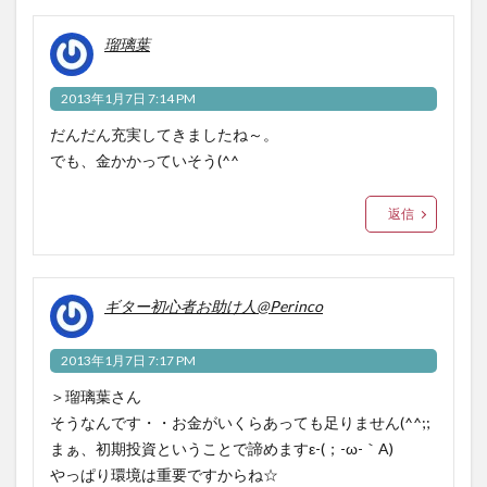
瑠璃葉
2013年1月7日 7:14 PM
だんだん充実してきましたね～。
でも、金かかっていそう(^^ゞ
返信
ギター初心者お助け人@Perinco
2013年1月7日 7:17 PM
＞瑠璃葉さん
そうなんです・・お金がいくらあっても足りません(^^;;
まぁ、初期投資ということで諦めますε-(；-ω-｀A)
やっぱり環境は重要ですからね☆