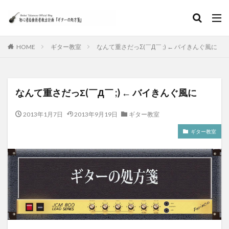
HOME
ギター教室
なんて重さだっΣ(￣Д￣ ;) ← バイきんぐ風に
なんて重さだっΣ(￣Д￣ ;) ← バイきんぐ風に
2013年1月7日
2013年9月19日
ギター教室
ギター教室