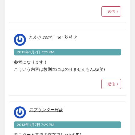
返信
たかき.com(｀･ω･´)ｼｬｷｰﾝ
2013年1月7日 7:25 PM
参考になります！
こういう内容は教則本にはのりませんもんね(笑)
返信
スプリンター日坂
2013年1月7日 7:29 PM
モニターと真逆の存在でしたね(´Д` )