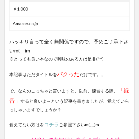
￥1,000
Amazon.co.jp
ハッキリ言って全く無関係ですので、予めご了承下さ
いm(_ _)m
※とっても良い本なので興味のある方は是非(^^)
パクった
本記事はただタイトルを
だけです。。
「録
で、なんのこっちゃと言いますと、以前、練習する際、
音」
すると良いよ～という記事を書きましたが、覚えていら
っしゃいますでしょうか？
コチラ
覚えてない方はを
ご参照下さいm(_ _)m