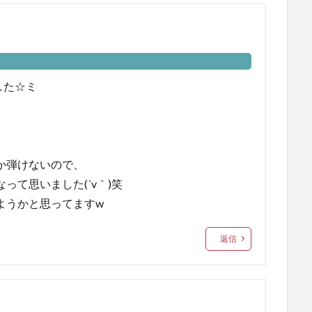
した☆ミ
か弾けないので、
て思いました(´v｀)笑
ようかと思ってますw
返信